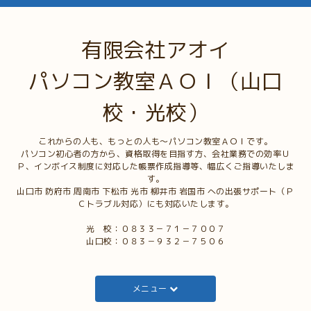
有限会社アオイ
パソコン教室ＡＯＩ（山口
校・光校）
これからの人も、もっとの人も～パソコン教室ＡＯＩです。
パソコン初心者の方から、資格取得を目指す方、会社業務での効率Ｕ
Ｐ、インボイス制度に対応した帳票作成指導等、幅広くご指導いたしま
す。
山口市 防府市 周南市 下松市 光市 柳井市 岩国市 への出張サポート（Ｐ
Ｃトラブル対応）にも対応いたします。
光 校：０８３３－７１－７００７
山口校：０８３－９３２－７５０６
メニュー