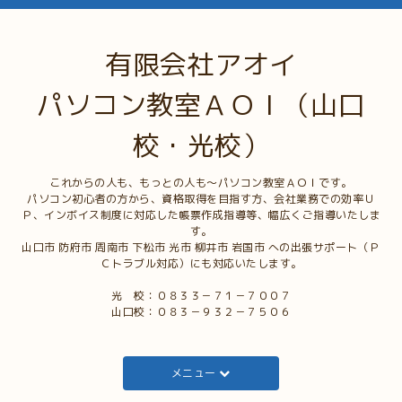
有限会社アオイ
パソコン教室ＡＯＩ（山口
校・光校）
これからの人も、もっとの人も～パソコン教室ＡＯＩです。
パソコン初心者の方から、資格取得を目指す方、会社業務での効率Ｕ
Ｐ、インボイス制度に対応した帳票作成指導等、幅広くご指導いたしま
す。
山口市 防府市 周南市 下松市 光市 柳井市 岩国市 への出張サポート（Ｐ
Ｃトラブル対応）にも対応いたします。
光 校：０８３３－７１－７００７
山口校：０８３－９３２－７５０６
メニュー