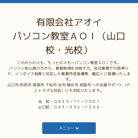
有限会社アオイ
パソコン教室ＡＯＩ（山口
校・光校）
これからの人も、もっとの人も～パソコン教室ＡＯＩです。
パソコン初心者の方から、資格取得を目指す方、会社業務での効率Ｕ
Ｐ、インボイス制度に対応した帳票作成指導等、幅広くご指導いたしま
す。
山口市 防府市 周南市 下松市 光市 柳井市 岩国市 への出張サポート（Ｐ
Ｃトラブル対応）にも対応いたします。
光 校：０８３３－７１－７００７
山口校：０８３－９３２－７５０６
メニュー