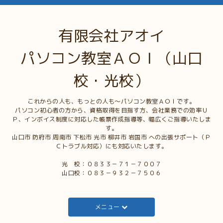
有限会社アオイ
パソコン教室ＡＯＩ（山口
校・光校）
これからの人も、もっとの人も～パソコン教室ＡＯＩです。
パソコン初心者の方から、資格取得を目指す方、会社業務での効率Ｕ
Ｐ、インボイス制度に対応した帳票作成指導等、幅広くご指導いたしま
す。
山口市 防府市 周南市 下松市 光市 柳井市 岩国市 への出張サポート（Ｐ
Ｃトラブル対応）にも対応いたします。
光 校：０８３３－７１－７００７
山口校：０８３－９３２－７５０６
メニュー