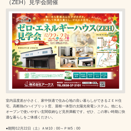
（ZEH）見学会開催
室内温度差が小さく、家中快適で住み心地の良い暮らしができるＺＥＨ住
宅。高断熱のハイブリット窓、屋根一体型の太陽光発電システム。他にも、
オープンで使いやすい玄関収納など見所満載です。ぜひ、この寒い時期に快
適な暮らしをご体感ください。
●期間/12月22日（土）ＡＭ10：00～ＰＭ5：00