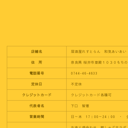
店舗名
居酒屋れすとらん 和気あいあい
住 所
奈良県 桜井市粟殿１０３０もち
電話番号
0744-46-4633
定休日
不定休
クレジットカード
クレジットカード各種可
代表者名
下口 智憲
営業時間
日～木 17：00～24：00 ・ 
お造り盛合わせ、豚しゃぶサラダ