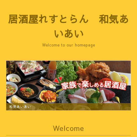
居酒屋れすとらん 和気あ
いあい
Welcome to our homepage
和気あいあい
Welcome