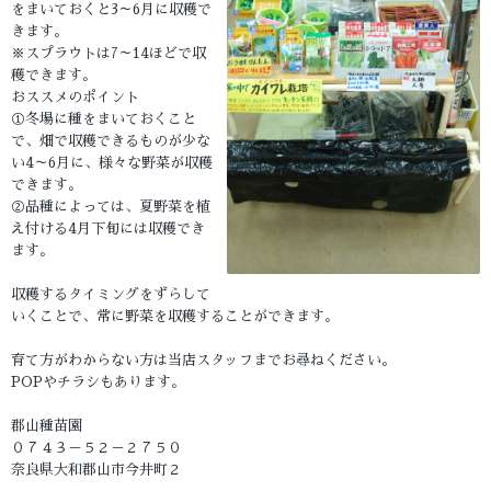
をまいておくと3～6月に収穫で
きます。
※スプラウトは7～14ほどで収
穫できます。
おススメのポイント
①冬場に種をまいておくこと
で、畑で収穫できるものが少な
い4～6月に、様々な野菜が収穫
できます。
②品種によっては、夏野菜を植
え付ける4月下旬には収穫でき
ます。
収穫するタイミングをずらして
いくことで、常に野菜を収穫することができます。
育て方がわからない方は当店スタッフまでお尋ねください。
POPやチラシもあります。
郡山種苗園
０７４３－５２－２７５０
奈良県大和郡山市今井町２