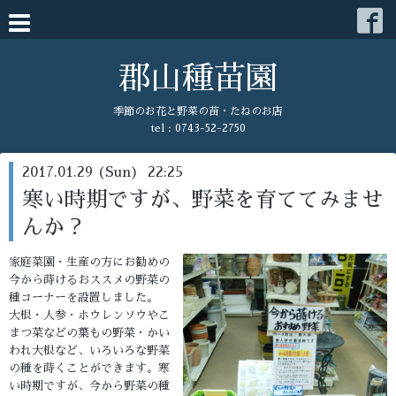
郡山種苗園
季節のお花と野菜の苗・たねのお店
tel : 0743-52-2750
2017.01.29 (Sun) 22:25
寒い時期ですが、野菜を育ててみませ
んか？
家庭菜園・生産の方にお勧めの
今から蒔けるおススメの野菜の
種コーナーを設置しました。
大根・人参・ホウレンソウやこ
まつ菜などの葉もの野菜・かい
われ大根など、いろいろな野菜
の種を蒔くことができます。寒
い時期ですが、今から野菜の種