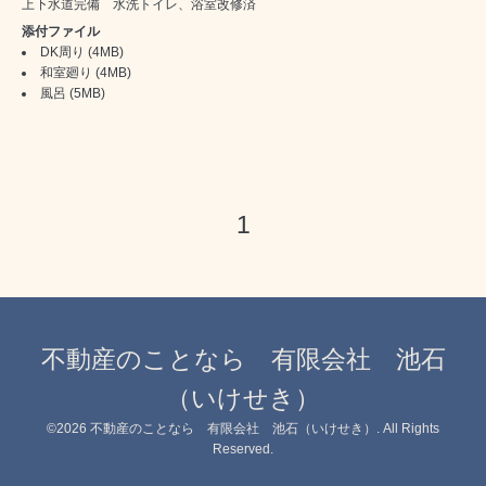
上下水道完備 水洗トイレ、浴室改修済
添付ファイル
DK周り
(4MB)
和室廻り
(4MB)
風呂
(5MB)
1
不動産のことなら 有限会社 池石
（いけせき）
©2026
不動産のことなら 有限会社 池石（いけせき）
. All Rights
Reserved.