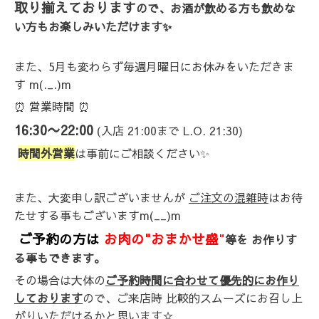
取り揃えております
ので、お酒が飲める方も飲めな
い方もお楽しみいただけます✨
また、5月も変わらず毎週月曜日にお休みをいただきま
す
m(._.)m
⏰ 営業時間 ⏰
16:30〜22:00
(入店 21:00まで L.O. 21:30)
時間外営業
は事前にご相談ください✨
また、大変申し訳ございませんが
ご注文の混雑時
はお待
たせする事もございますm(__)m
ご予約の方は
お肉の"おまかせ盛
"
等を お作りす
る事もできます。
その場合は大体の
ご予約時間に合わせて優先的にお作り
しております
ので、ご来店時 比較的スムーズにお召し上
がりいただけるかと思います☆