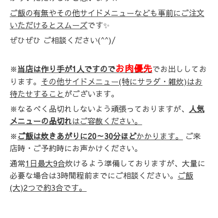
ご飯の有無やその他サイドメニューなども事前にご注文
いただけるとスムーズ
です✨
ぜひぜひ ご相談ください(^^)/
お肉優先
※
当店は作り手が1人ですので
でお出ししてお
ります。
その他サイドメニュー(特にサラダ・雑炊)はお
待たせすること
がございます。
※なるべく品切れしないよう頑張っておりますが、
人気
メニューの品切れ
はご容赦ください。
※
ご飯は炊きあがりに20～30分ほど
かかります。
ご来
店時・ご予約時にお声かけください。
通常
1日最大9合
炊けるよう準備しておりますが、大量に
必要な場合は3時間程前までにご相談ください。
ご飯
(大)2つで約3合です。