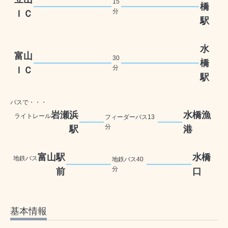
15
橋
分
ＩＣ
駅
水
富山
30
橋
分
ＩＣ
駅
バスで・・・
岩瀬浜
水橋漁
ライトレール
フィーダーバス13
分
駅
港
富山駅
水橋
地鉄バス
地鉄バス40
分
前
口
基本情報