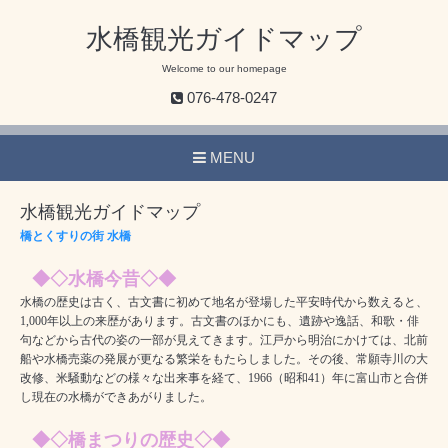
水橋観光ガイドマップ
Welcome to our homepage
076-478-0247
MENU
水橋観光ガイドマップ
橋とくすりの街 水橋
◆◇水橋今昔◇◆
水橋の歴史は古く、古文書に初めて地名が登場した平安時代から数えると、
1,000年以上の来歴があります。古文書のほかにも、遺跡や逸話、和歌・俳
句などから古代の姿の一部が見えてきます。江戸から明治にかけては、北前
船や水橋売薬の発展が更なる繁栄をもたらしました。その後、常願寺川の大
改修、米騒動などの様々な出来事を経て、1966（昭和41）年に富山市と合併
し現在の水橋ができあがりました。
◆◇橋まつりの歴史◇◆