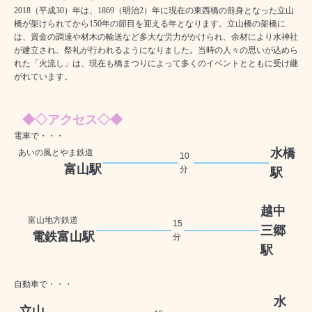
2018（平成30）年は、1869（明治2）年に現在の東西橋の前身となった立山
橋が架けられてから150年の節目を迎える年となります。立山橋の架橋に
は、資金の調達や材木の輸送など多大な労力がかけられ、余材により水神社
が建立され、祭礼が行われるようになりました。当時の人々の思いが込めら
れた「火流し」は、現在も橋まつりによって多くのイベントとともに受け継
がれています。
◆◇アクセス◇◆
電車で・・・
水橋
あいの風とやま鉄道
10
富山駅
分
駅
越中
富山地方鉄道
15
三郷
電鉄富山駅
分
駅
自動車で・・・
水
立山