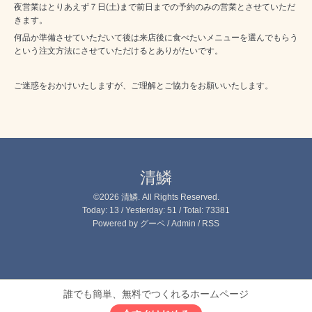
夜営業はとりあえず７日(土)まで前日までの予約のみの営業とさせていただ
きます。
何品か準備させていただいて後は来店後に食べたいメニューを選んでもらう
という注文方法にさせていただけるとありがたいです。
ご迷惑をおかけいたしますが、ご理解とご協力をお願いいたします。
清鱗
©2026
清鱗
. All Rights Reserved.
Today:
13
/ Yesterday:
51
/ Total:
73381
Powered by
グーペ
/
Admin
/
RSS
誰でも簡単、無料でつくれるホームページ