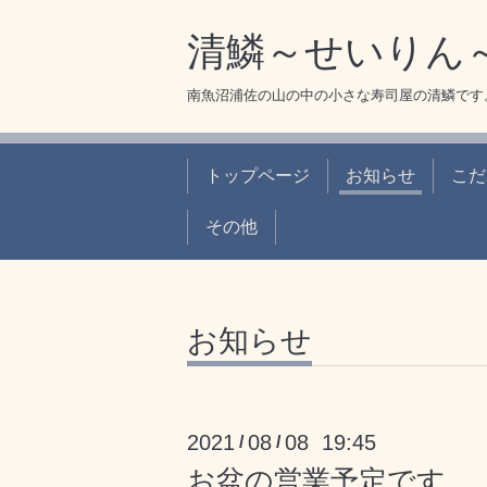
清鱗～せいりん
南魚沼浦佐の山の中の小さな寿司屋の清鱗です
トップページ
お知らせ
こだ
その他
お知らせ
2021
08
08 19:45
/
/
お盆の営業予定です