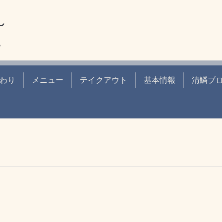
～
。
わり
メニュー
テイクアウト
基本情報
清鱗ブ