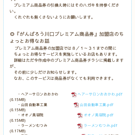
プレミアム商品券の引換え時にはそのハガキを持参くださ
い。
くれぐれも無くさないようにお願いします。
◎『がんばろう川口プレミアム商品券』加盟店のち
ょっとお得なお話
プレミアム商品券の加盟店では８／１～３１までの間に
ちょっとお得なサービスを実施しているお店もあります。
詳細はただ今作成中のプレミアム商品券チラシに掲載します
が、
その前に少しだけお知らせします。
なお、このサービスは商品券がなくても利用できます。
・ヘアーサロンおおかわ
ヘアーサロンおおかわ.pdf
(0.15MB)
・山田自動車工業
山田自動車工業.pdf
(0.15MB)
・オオノ美容院
オオノ美容院.pdf
(0.15MB)
・ラーメンむつみ
ラーメンむつみ.pdf
(0.17MB)