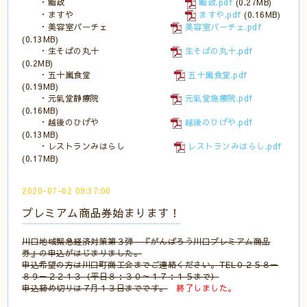
・鮨政
鮨政.pdf
(0.27MB)
・ますや
ますや.pdf
(0.16MB)
・美容室パーチェ
美容室パーチェ.pdf
(0.13MB)
・生そばの丸十
生そばの丸十.pdf
(0.2MB)
・五十嵐食堂
五十嵐食堂.pdf
(0.19MB)
・元氣堂静療院
元氣堂施療院.pdf
(0.16MB)
・越後のひげや
越後のひげや.pdf
(0.13MB)
・レストランみはらし
レストランみはらし.pdf
(0.17MB)
2020-07-02 09:37:00
プレミアム商品券始まります！
川口地域緊急経済対策第３弾 『がんばろう川口プレミアム商品
券』の申込がはじまりました。
申込希望の方は川口町商工会までご連絡ください。TEL０２５８－
８９－２２１３（平日８：３０～１７：１５まで）
申込締め切りは７月１３日までです。
終了しました。