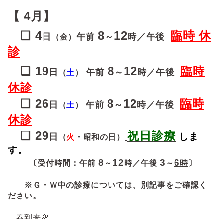
【 4月】
❏
4
8
12
臨時 休
日
午前
～
時／午後
（金）
診
❏ 19
8
12
臨時
日
午前
～
時／午後
（
土
）
休診
❏ 26
8
12
臨時
日
午前
～
時／午後
（
土
）
休診
❏ 29
祝日診療
しま
日
（
火
・
昭和の日
）
す。
8
12
3
6
〔受付時間：午前
～
時／午後
～
時
〕
※Ｇ・Ｗ中の診療については、別記事をご確認く
ださい。
春到来🌸