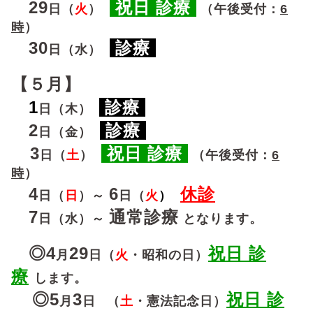
29
祝日 診療
日（
火
）
（午後受付：
6
時
）
30
診療
日（水）
【５月】
1
診療
日（木）
2
診療
日（金）
3
祝日 診療
日（
土
）
（午後受付：
6
時
）
4
6
休診
日（
日
）～
日（
火
）
7
通常診療
日（水）～
となります。
◎4
29
祝日 診
月
日
（
火
・昭和の日）
療
します。
◎5
3
祝日 診
月
日
（
土
・憲法記念日）