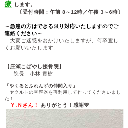
療
します。
〔受付時間：午前 8～12時／午後 3～
6時
〕
～
急患の方はできる限り対応いたしますのでご
連絡ください
～
大変ご迷惑をおかけいたしますが、何卒宜し
くお願いいたします。
【庄瀬こばやし接骨院】
院長 小林 貴樹
「やくるとふれんずの仲間入り」
ヤクルトの空容器を再利用して作ってくださいまし
た！
Ｙ.Ｎさん！
ありがとう！感謝💛