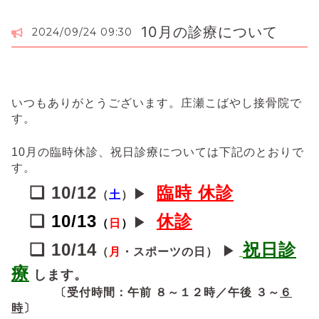
10月の診療について
2024/09/24 09:30
いつもありがとうございます。庄瀬こばやし接骨院で
す。
10月の臨時休診、祝日診療については下記のとおりで
す。
❏ 10/
12
臨時 休診
▶
（
土
）
❏
10/13
休診
▶
（
日
）
❏
10/
14
祝日診
▶
（
月
・
スポーツの日
）
療
します。
〔受付時間：午前 ８～１２時／午後 ３～
６
時
〕