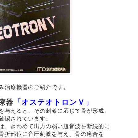
み治療機器のご紹介です。
療器
「オステオトロンＶ」
を与えると、その刺激に応じて骨が形成、
確認されています。
は、きわめて出力の弱い超音波を断続的に
骨折部位に音圧刺激を与え、骨の癒合を