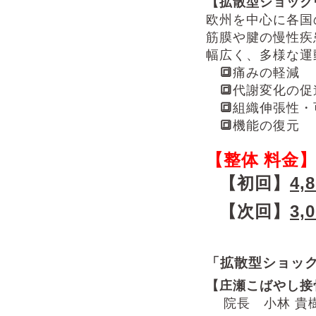
【拡
散型ショック
欧州を中心に各国
筋膜や腱の慢性疾
幅広く、多様な運
🔳
痛みの軽減
🔳
代謝変化の促
🔳
組織伸張性・
🔳
機能の復元
【整体 料金
【初回
】
4,
【次回】
3,
「拡散型ショッ
【庄瀬こばやし接
院長 小林 貴