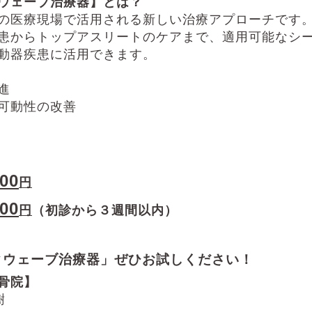
ウェ
ーブ治療器】とは？
の医療現場で活用される新しい治療アプローチです
患からトップアスリートのケアまで、適用可能なシ
動器疾患に活用できます。
進
可動性の改善
】
800
円
000
円
（初診から３週間以内）
クウェーブ治療器」ぜひお試しください！
骨院】
樹