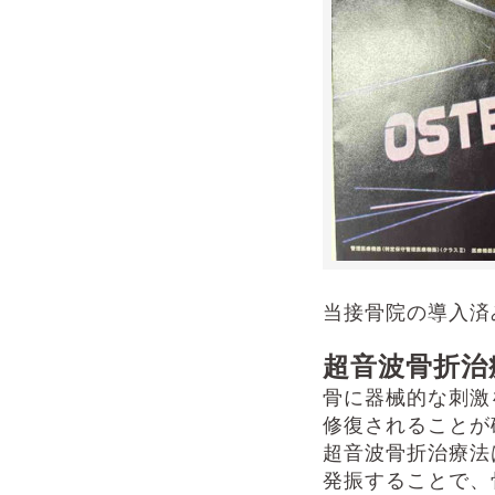
当接骨院の導入済
超音波骨折治
骨に器械的な刺激
修復されることが
超音波骨折治療法
発振することで、