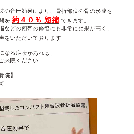
波の音圧効果により、骨折部位の骨の形成を
約４０％ 短縮
間を
できます。
指などの靭帯の修復にも非常に効果が高く、
声をいただいております。
になる症状があれば、
ご来院ください。
骨院】
樹