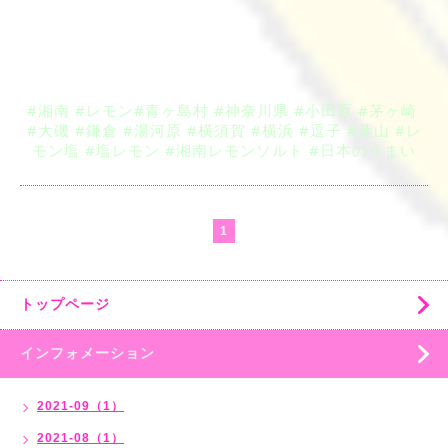
#湘南
#レモン
#青ヶ島村 
#神奈川県
#小田原
#茅ヶ崎
#大磯
#鎌倉
#湯河原
#横須賀
#横浜
#逗子
#葉山
#レ
モン塩
#塩レモン
#湘南レモンソルト
#日本のうまい
1
トップページ
インフォメーション
2021-09（1）
2021-08（1）