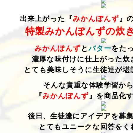
出来上がった『
みかんぽんず
』
特製みかんぽんずの炊き
みかんぽんず
と
バター
をた
濃厚な味付けに仕上がった
炊
とても美味しそうに生徒達が堪
そんな貴重な体験学習か
『
みかんぽんず
』を商品化
後日、生徒達にアイデアを
募
とてもユニークな回答をく