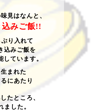
の味見はなんと、
込みご飯!!
っぷり入れて
き込みご飯を
能しています。
ら生まれた
するにあたり
集したところ、
れました。