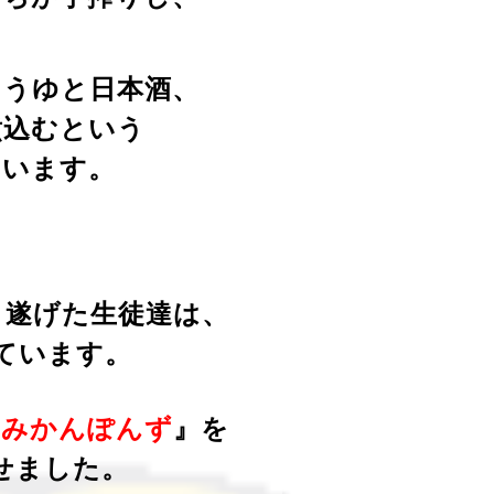
ょうゆと日本酒、
煮込むという
ています。
り遂げた生徒達は、
ています。
『
みかんぽんず
』を
せました。