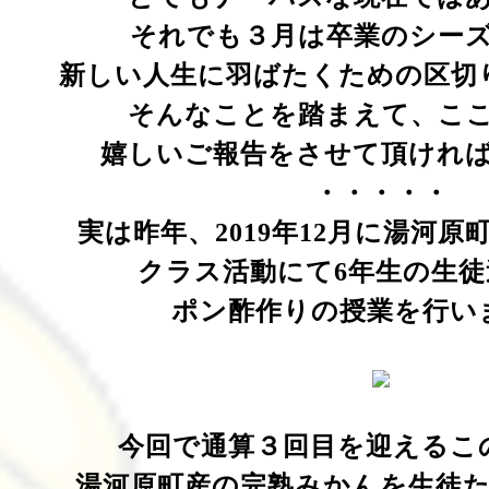
それでも３月は卒業のシー
新しい人生に羽ばたくための区切
そんなことを踏まえて、こ
嬉しいご報告をさせて頂けれ
・・・・・
実は昨年、2019年12月に湯河
クラス活動にて
6年生の生
ポン酢作りの授業を行い
今回で通算３回目を迎えるこ
湯河原町産の完熟みかんを生徒