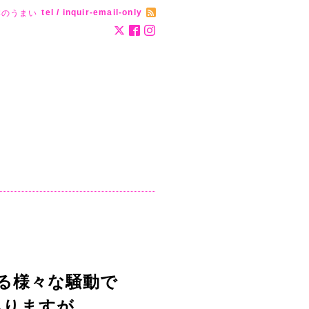
tel / inquir-email-only
本のうまい
る様々な騒動で
ありますが、