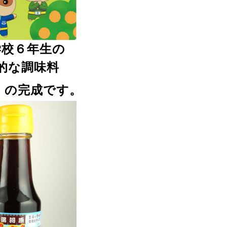
学校６年生の
的な調味料
』
の完成です。