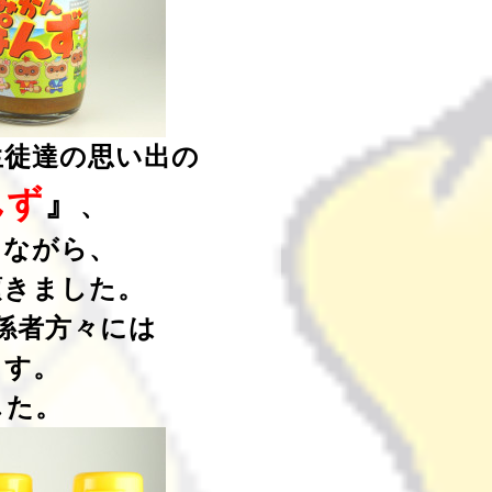
生徒達の思い出の
んず
』
、
しながら、
頂きました。
係者方々には
ます。
した。