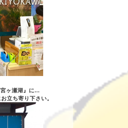
『宮ヶ瀬湖』
に.
..
にお立ち寄り下さい。