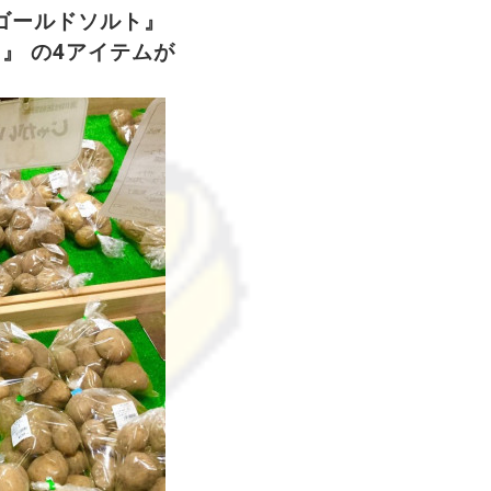
ゴールドソルト』
ト』
の
4アイテムが