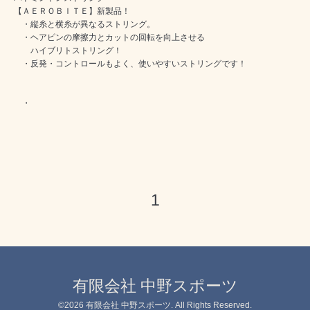
【ＡＥＲＯＢＩＴＥ】新製品！
・縦糸と横糸が異なるストリング。
・ヘアピンの摩擦力とカットの回転を向上させる
ハイブリトストリング！
・反発・コントロールもよく、使いやすいストリングです！
・
1
有限会社 中野スポーツ
©2026
有限会社 中野スポーツ
. All Rights Reserved.