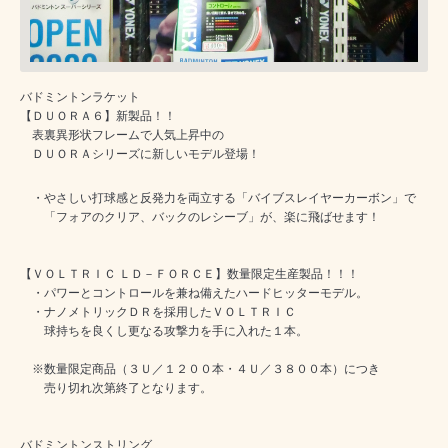
バドミントンラケット
【ＤＵＯＲＡ６】新製品！！
表裏異形状フレームで人気上昇中の
ＤＵＯＲＡシリーズに新しいモデル登場！
・やさしい打球感と反発力を両立する「バイブスレイヤーカーボン」で
「フォアのクリア、バックのレシーブ」が、楽に飛ばせます！
【ＶＯＬＴＲＩＣ ＬＤ－ＦＯＲＣＥ】数量限定生産製品！！！
・パワーとコントロールを兼ね備えたハードヒッターモデル。
・ナノメトリックＤＲを採用したＶＯＬＴＲＩＣ
球持ちを良くし更なる攻撃力を手に入れた１本。
※数量限定商品（３Ｕ／１２００本・４Ｕ／３８００本）につき
売り切れ次第終了となります。
バドミントンストリング