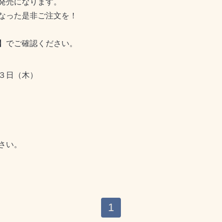
発売になります。
なった是非ご注文を！
】でご確認ください。
３日（木）
さい。
1