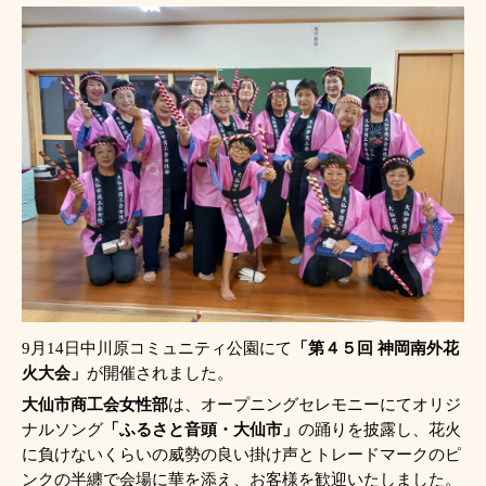
9
月
14
日中川原コミュニティ公園にて
「第４５回 神岡南外花
火大会」
が開催されました。
大仙市商工会女性部
は、オープニングセレモニーにてオリジ
ナルソング
「ふるさと音頭・大仙市」
の踊りを披露し、花火
に負けないくらいの威勢の良い掛け声とトレードマークのピ
ンクの半纏で会場に華を添え、お客様を歓迎いたしました。