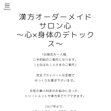
漢方オーダーメイド
サロン心
〜心×身体のデトック
ス〜
1日限定お一人様、
ご予約制のご案内になります。
（土日はお二人さまのご案内）
完全プライベートな空間で
ゆっくりお寛ぎ下さいませ。
女性の婦人科系のお悩みに合った、
トリートメントや漢方茶でケアできます。
2027年より、