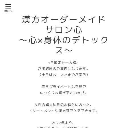
漢方オーダーメイド
サロン心
〜心×身体のデトック
ス〜
1日限定お一人様、
ご予約制のご案内になります。
（土日はお二人さまのご案内）
完全プライベートな空間で
ゆっくりお寛ぎ下さいませ。
女性の婦人科系のお悩みに合った、
トリートメントや漢方茶でケアできます。
2027年より、