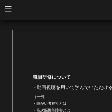
t
o
g
g
l
e
n
a
v
i
g
a
t
i
o
n
職員研修について
動画視聴を用いて学んでいただけ
～
（一例）
・障がい者福祉とは
・高次脳機能障害とは