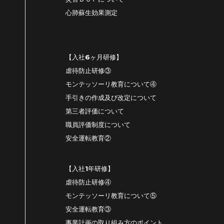
心肺蘇生効果測定
【入社6ヶ月研修】
虐待防止研修③
モンテッソーリ教育について④
手引きの作成及び改定について
第三者評価について
職員評価制度について
安全運転教育②
【入社1年研修】
虐待防止研修④
モンテッソーリ教育について⑤
安全運転教育③
事業計画の取り組み方のポイント