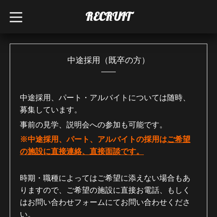
RECRUIT
t
o
g
g
l
e
n
中途採用（既卒の方）
a
v
i
g
a
中途採用、パート・アルバイトについては随時、
t
募集しています。
i
o
n
事前の見学、説明会への参加も可能です。
※中途採用、パート、アルバイトの採用は
ご希望
の施設に直接連絡、直接面談です。
時期・職種によってはご希望に添えない場合もあ
りますので、ご希望の施設に直接お電話、もしく
はお問い合わせフォームにてお問い合わせくださ
い。