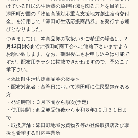
けている町民の生活費の負担軽減を図ることを目的に、
添田町が国の「物価高騰対応重点支援地方創生臨時交付
金」を活用して「添田町生活応援商品券」を発行する運
びとなりました。
つきましては、本商品券の取扱いをご希望の場合は、
2
月12日(木)まで
に添田町商工会へご連絡下さいますよう
お願い致します。なお、期限後にもお申し込みは可能で
すが、配布用チラシに掲載できかねますので、予めご了
承下さい。
＜添田町生活応援商品券の概要＞
・配布対象者：基準日において添田町に住民登録がある
方
・発送時期：３月下旬から順次(予定)
・使用期間：商品券受領後から令和８年1２月３１日ま
で
・取扱店舗：添田町地域お買物券等の登録取扱店及び取
扱を希望する町内事業所