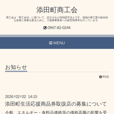
添田町商工会
商工会は「商工会法」に基づいて、設立された特別認可法人です。地域の商工業の総合的
な改善と発展を図るために、小規模事業者への経営指導等を行っています。
0947-82-0244
MENU
お知らせ
RSS
2026
02
02 14:15
/
/
添田町生活応援商品券取扱店の募集について
今般、エネルギー・食料品価格等の価格高騰の影響を受