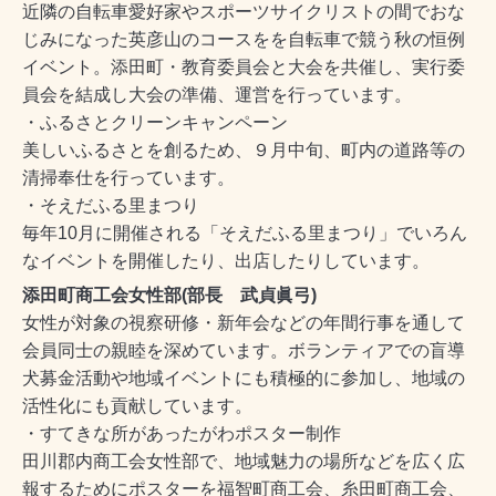
近隣の自転車愛好家やスポーツサイクリストの間でおな
じみになった英彦山のコースをを自転車で競う秋の恒例
イベント。
添田町・教育委員会と大会を共催し、実行委
員会を結成し大会の準備、運営を行っています。
・ふるさとクリーンキャンペーン
美しいふるさとを創るため、９月中旬、町内の道路等の
清掃奉仕を行っています。
・
そえだふる里まつり
毎年10月に開催される「そえだふる里まつり」でいろん
なイベントを開催したり、出店したりしています。
添田町商工会女性部(
部長 武貞眞弓)
女性が対象の視察研修・新年会などの年間行事を通して
会員同士の親睦を深めています。
ボランティアでの盲導
犬募金活動や地域イベントにも積極的に参加し、
地域の
活性化にも貢献しています。
・すてきな所があったがわポスター制作
田川郡内商工会女性部で、地域魅力の場所などを広く広
報するためにポスターを福智町商工会、糸田町商工会、