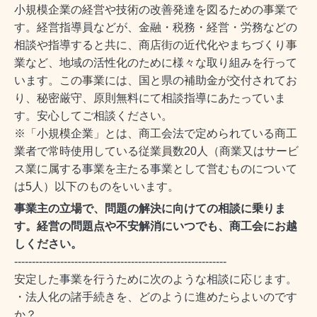
小規模企業の経営や技術の改善発達を図るための事業で
す。経営指導員などが、金融・税務・経営・労務などの
相談や指導すると共に、商店街の近代化やまちづくり事
業など、地域の活性化のために様々な取り組みを行って
います。この事業には、国と県の補助金が交付されてお
り、秘密厳守、原則無料にて相談指導にあたっていま
す。安心してご相談ください。
※「小規模企業」とは、商工会法で定められている商工
業者で常時使用している従業員数20人（商業又はサービ
ス業に属する事業を主たる事業として営むものについて
は5人）以下のものをいいます。
事業主の立場で、問題の解決に向けての相談に乗りま
す。経営の問題点や不安解消にいつでも、商工会にお越
しください。
------------------------------------------------------------
安定した事業を行うために次のような相談に応じます。
・法人化の諸手続きを、どのように進めたらよいのです
か？