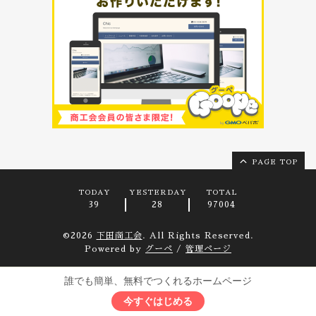
PAGE TOP
TODAY
YESTERDAY
TOTAL
39
28
97004
©2026
下田商工会
. All Rights Reserved.
Powered by
グーペ
/
管理ページ
誰でも簡単、無料でつくれるホームページ
今すぐはじめる