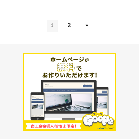
1
2
»