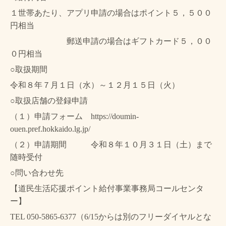
１世帯あたり、アプリ申請の場合はポイント５，５００
円相当
郵送申請の場合はギフトカード５，００
０円相当
○取扱期間
令和８年７月１日（水）～１２月１５日（火）
○取扱店舗の登録申請
（１）申請フォーム
https://doumin-
ouen.pref.hokkaido.lg.jp/
（２）申請期間 令和８年１０月３１日（土）まで
随時受付
○問い合わせ先
【道民生活応援ポイント給付事業事務局コールセンタ
ー】
TEL 050-5865-6377（6/15からは別のフリーダイヤルとな