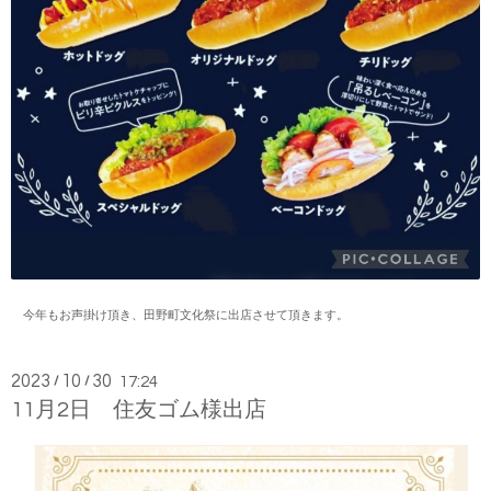
今年もお声掛け頂き、田野町文化祭に出店させて頂きます。
2023
10
30
/
/
17:24
11月2日 住友ゴム様出店