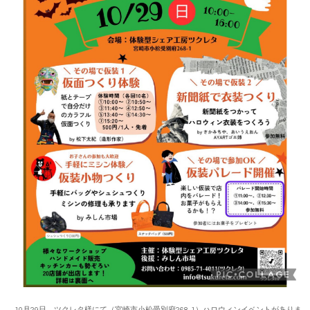
10月29日 ツクレタ様にて（宮崎市小松受別府268-1）ハロウィンイベントがありま