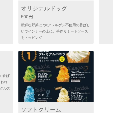
オリジナルドッグ
500円
新鮮な野菜に7大アレルゲン不使用の香ばし
いウインナーの上に、手作りミートソース
をトッピング
の香ば
言われ
クルス
ソフトクリーム