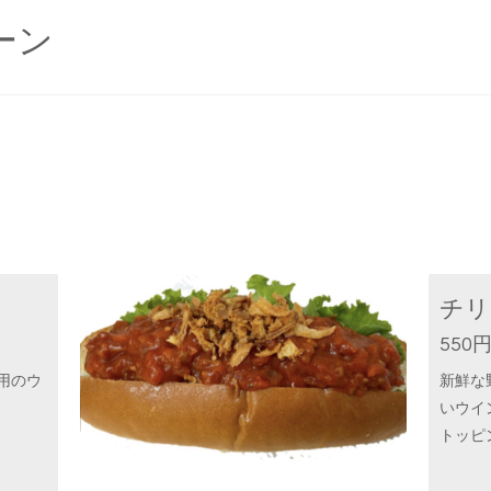
ーン
チリ
550
用のウ
新鮮な
いウイ
トッピ