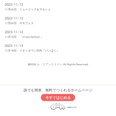
2023
11
13
/
/
11月26日 ミュージック＆マルシェ
2023
11
13
/
/
11月25日 オモフェス
2023
11
13
/
/
11月19日 「music festival 」
2023
11
13
/
/
11月18日 イオンタウン日向『パンぱく』
©2026
ル・リアンストーン
. All Rights Reserved.
誰でも簡単、無料でつくれるホームページ
今すぐはじめる