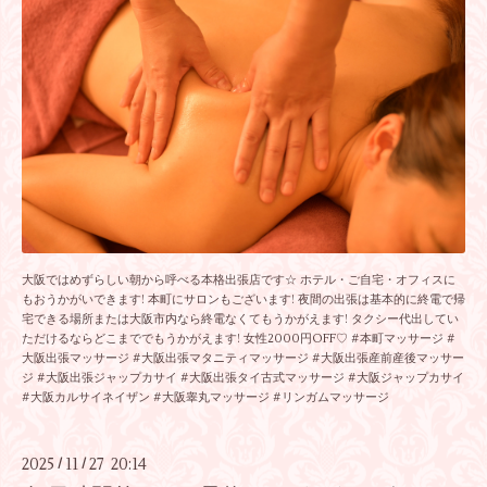
大阪ではめずらしい朝から呼べる本格出張店です☆ ホテル・ご自宅・オフィスに
もおうかがいできます! 本町にサロンもございます! 夜間の出張は基本的に終電で帰
宅できる場所または大阪市内なら終電なくてもうかがえます! タクシー代出してい
ただけるならどこまででもうかがえます! 女性2000円OFF♡ #本町マッサージ #
大阪出張マッサージ #大阪出張マタニティマッサージ #大阪出張産前産後マッサー
ジ #大阪出張ジャップカサイ #大阪出張タイ古式マッサージ #大阪ジャップカサイ
#大阪カルサイネイザン #大阪睾丸マッサージ #リンガムマッサージ
2025
11
27 20:14
/
/