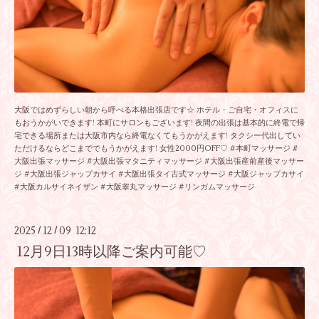
大阪ではめずらしい朝から呼べる本格出張店です☆ ホテル・ご自宅・オフィスに
もおうかがいできます! 本町にサロンもございます! 夜間の出張は基本的に終電で帰
宅できる場所または大阪市内なら終電なくてもうかがえます! タクシー代出してい
ただけるならどこまででもうかがえます! 女性2000円OFF♡ #本町マッサージ #
大阪出張マッサージ #大阪出張マタニティマッサージ #大阪出張産前産後マッサー
ジ #大阪出張ジャップカサイ #大阪出張タイ古式マッサージ #大阪ジャップカサイ
#大阪カルサイネイザン #大阪睾丸マッサージ #リンガムマッサージ
2025
12
09 12:12
/
/
12月9日13時以降ご案内可能♡