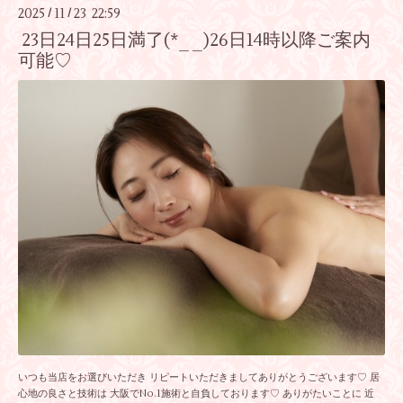
2025
11
23 22:59
/
/
23日24日25日満了(*_ _)26日14時以降ご案内
可能♡
いつも当店をお選びいただき リピートいただきましてありがとうございます♡ 居
心地の良さと技術は 大阪でNo.1施術と自負しております♡ ありがたいことに 近