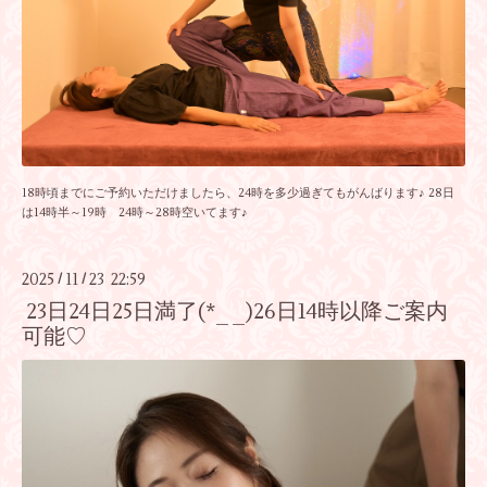
18時頃までにご予約いただけましたら、24時を多少過ぎてもがんばります♪ 28日
は14時半～19時 24時～28時空いてます♪
2025
11
23 22:59
/
/
23日24日25日満了(*_ _)26日14時以降ご案内
可能♡