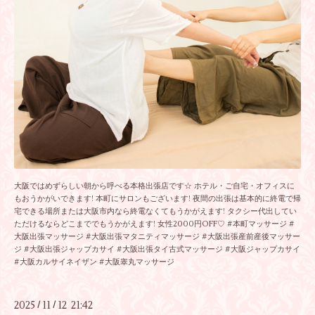
大阪ではめずらしい朝から呼べる本格出張店です☆ ホテル・ご自宅・オフィスに
もおうかがいできます! 本町にサロンもございます! 夜間の出張は基本的に終電で帰
宅できる場所または大阪市内なら終電なくてもうかがえます! タクシー代出してい
ただけるならどこまででもうかがえます! 女性2000円OFF♡ #本町マッサージ #
大阪出張マッサージ #大阪出張マタニティマッサージ #大阪出張産前産後マッサー
ジ #大阪出張ジャップカサイ #大阪出張タイ古式マッサージ #大阪ジャップカサイ
#大阪カルサイネイザン #大阪睾丸マッサージ
2025
11
12 21:42
/
/