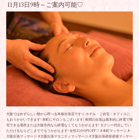
11月13日9時～ご案内可能♡
大阪ではめずらしい朝から呼べる本格出張店です☆ ホテル・ご自宅・オフィスに
もおうかがいできます! 本町にサロンもございます! 夜間の出張は基本的に終電で帰
宅できる場所または大阪市内なら終電なくてもうかがえます! タクシー代出してい
ただけるならどこまででもうかがえます! 女性2000円OFF♡ #本町マッサージ #
大阪出張マッサージ #大阪出張マタニティマッサージ #大阪出張産前産後マッサー