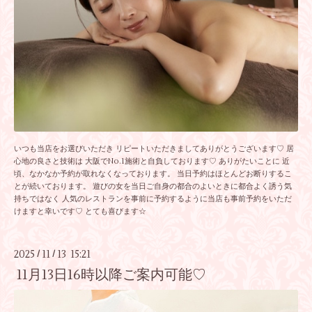
いつも当店をお選びいただき リピートいただきましてありがとうございます♡ 居
心地の良さと技術は 大阪でNo.1施術と自負しております♡ ありがたいことに 近
頃、なかなか予約が取れなくなっております。 当日予約はほとんどお断りするこ
とが続いております。 遊びの女を当日ご自身の都合のよいときに都合よく誘う気
持ちではなく 人気のレストランを事前に予約するように当店も事前予約をいただ
けますと幸いです♡ とても喜びます☆
2025
11
13 15:21
/
/
11月13日16時以降ご案内可能♡