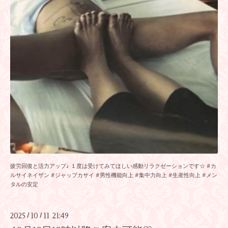
疲労回復と活力アップ♪ １度は受けてみてほしい感動リラクゼーションです☆ #カ
ルサイネイザン #ジャップカサイ #男性機能向上 #集中力向上 #生産性向上 #メン
タルの安定
2025
10
11 21:49
/
/