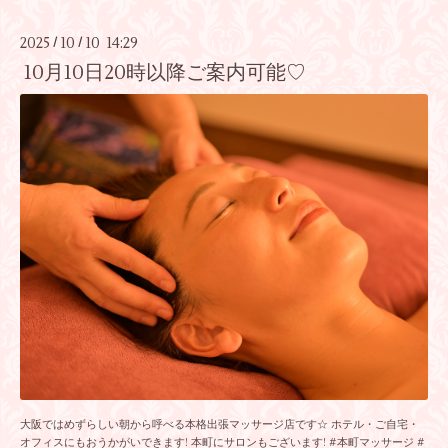
2025
10
10 14:29
/
/
10月10日20時以降ご案内可能♡
大阪ではめずらしい朝から呼べる本格出張マッサージ店です☆ ホテル・ご自宅・
オフィスにもおうかがいできます! 本町にサロンもございます! #本町マッサージ #