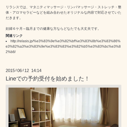
リラシスでは、マタニティマッサージ・リンパマッサージ・ストレッチ・整
体・アロマセラピーなどを組み合わせたオリジナルな内容で対応させていた
だきます。
妊婦６ケ月～臨月までの健康な方ならどなたでも大丈夫です。
関連リンク
http://relasis.jp/%e3%83%9e%e3%82%bf%e3%83%8b%e3%83%86%
e3%82%a3%e3%83%9e%e3%83%83%e3%82%b5%e3%83%bc%e3%8
2%b8/
2015
06
12 14:14
/
/
Lineでの予約受付を始めました！