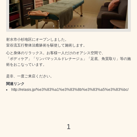
射水市小杉地区にオープンしました。
室谷流五行整体法癒躰術を駆使して施術します。
心と身体のリラックス。お客様一人だけのオアシス空間で、
「ボディケア」「リンパマッスルドレナージュ」「足底、角質取り」等の施
術をおこなっています。
是非、一度ご来店ください。
関連リンク
http://relasis.jp/%e3%83%a1%e3%83%8b%e3%83%a5%e3%83%bc/
1