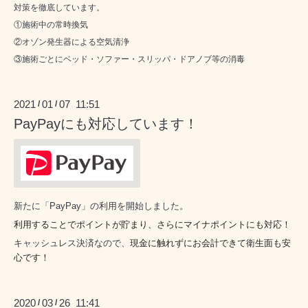
対策を徹底しています。
①施術中の常時換気
②オゾン発生器による空気清浄
③施術ごとにベッド・ソファー・スリッパ・ドアノブ等の消毒
2021
01
07 11:51
/
/
PayPayにも対応しています！
新たに「PayPay」の利用を開始しました。
利用することでポイントが貯まり、
さらにマイナポイントにも対応！
キャッシュレス決済なので、
現金に触れずに
お会計できて衛生面も安
心です！
2020
03
26 11:41
/
/