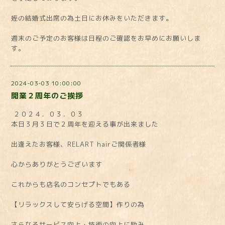
姪の結婚式出席の為土日にお休みをいただきます。
週末のご予定のお客様は日程のご確認をお早めにお願いしま
す。
2024-03-03 10:00:00
開業２周年のご挨拶
２０２４．０３．０３
本日３月３日で２周年を迎える事が出来ました
出逢えたお客様、RELART hairご関係者様
心からありがとうございます
これからも店名のコンセプトでもある
【リラックスして安らげる空間】作りの為
さらなるサービス向上・技術の向上に励み