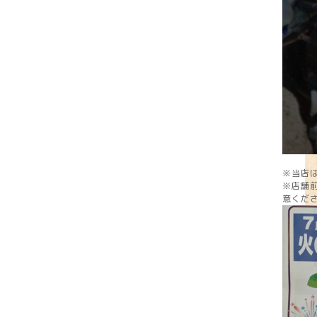
※当店は
※店舗
意くだ