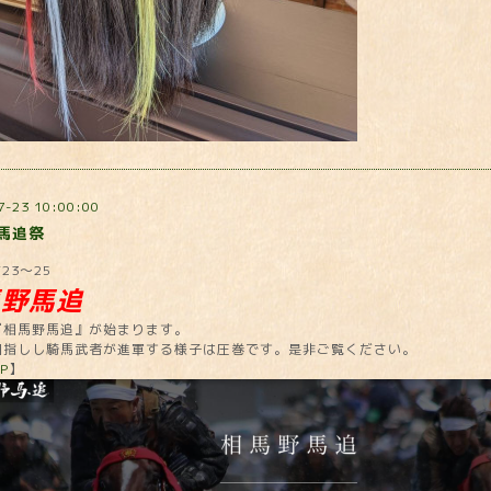
7-23 10:00:00
馬追祭
/23〜25
馬野馬追
『相馬野馬追』が始まります。
目指しし騎馬武者が進軍する様子は圧巻です。是非ご覧ください。
P
】