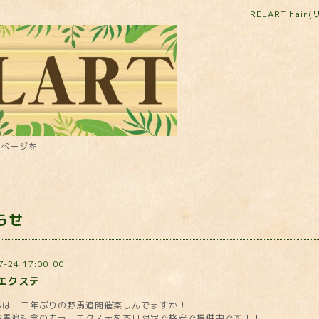
RELART hai
ームページを
らせ
7-24 17:00:00
エクステ
んは！三年ぶりの野馬追開催楽しんでますか！
野馬追記念のカラーエクステを本日限定で格安で提供中です！！