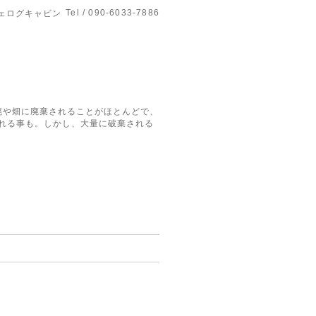
Tel / 090-6033-7886
ェログキャビン
廃や畑に廃棄されることがほとんどで、
まれる事も。しかし、大量に破棄される