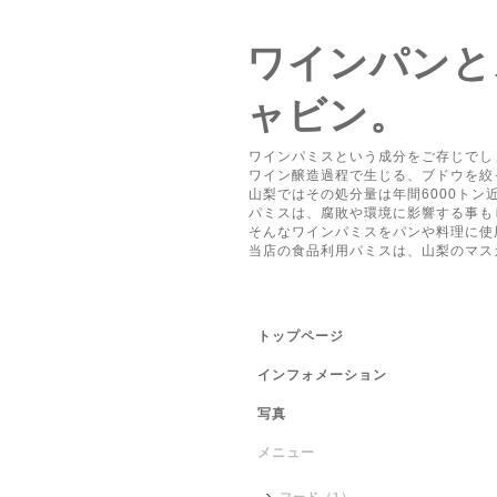
ワインパンと
ャビン。
ワインパミスという成分をご存じでし
ワイン醸造過程で生じる、ブドウを絞
山梨ではその処分量は年間6000ト
パミスは、腐敗や環境に影響する事も
そんなワインパミスをパンや料理に使
当店の食品利用パミスは、山梨のマス
トップページ
インフォメーション
写真
メニュー