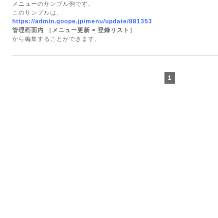
メニューのサンプル例です。
このサンプルは、
https://admin.goope.jp/menu/update/881353
管理画面内 ［メニュー更新 > 登録リスト］
から編集することができます。
1