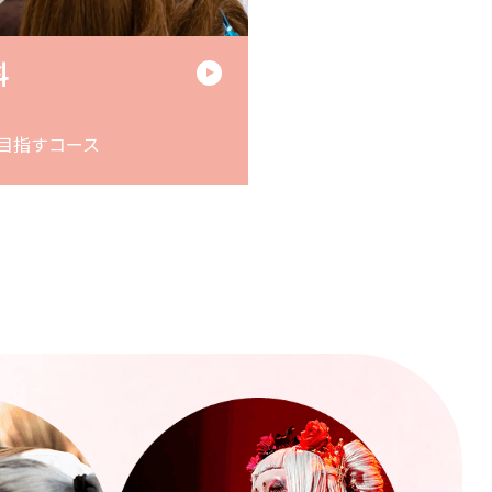
科
目指すコース