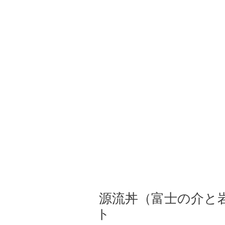
源流丼（富士の介と
ト