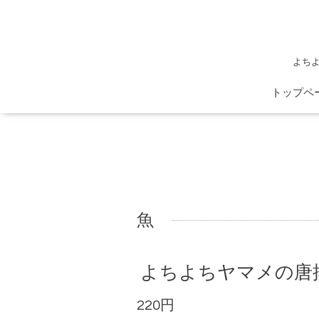
よち
トップペ
魚
よちよちヤマメの唐
220円