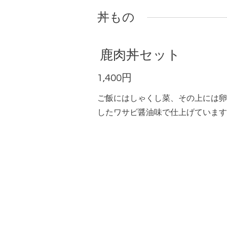
丼もの
鹿肉丼セット
1,400円
ご飯にはしゃくし菜、その上には卵
したワサビ醤油味で仕上げています