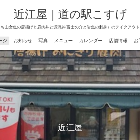
近江屋｜道の駅こすげ
よち山女魚の唐揚げと鹿肉丼と源流丼(富士の介と岩魚の刺身）のテイクアウト
ージ
お知らせ
写真
メニュー
カレンダー
店舗情報
お
近江屋