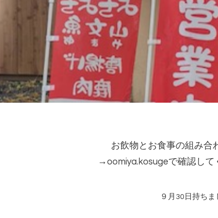
お飲物とお食事の組み合
→oomiya.kosuge
で確認して
９月30日持ち