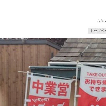
よち
トップペ