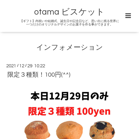
otama ビスケット
【ギフト】内祝いや結婚式、誕生日や記念日など、思い出に残る世界に
一つだけのオリジナルデザインのお菓子を作る事ができます。
インフォメーション
2021
/
12
/
29 10:22
限定３種類！100円(^^)