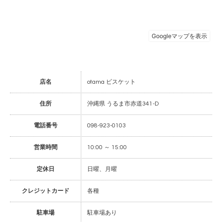
店名
otama ビスケット
住所
沖縄県 うるま市赤道341-D
電話番号
098-923-0103
営業時間
10:00 ～ 15:00
定休日
日曜、月曜
クレジットカード
各種
駐車場
駐車場あり