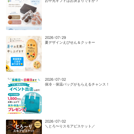
お中元ギフトはお決まりですか？
2026
07
29
/
/
夏デザインえびせん＆クッキー
2026
07
02
/
/
保冷・保温バッグがもらえるチャンス！
2026
07
02
/
/
＼とろ〜りスモアビスケット／