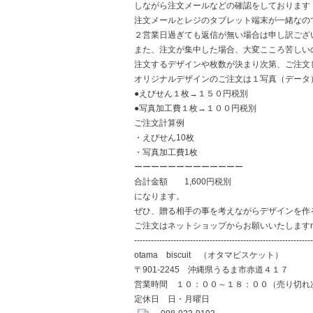
しながら注文メールなどの確認をしております
注文メールとレジのタブレット端末が一緒なの
２営業日過ぎても返信が無い場合は申し訳ござ
また、注文が集中した場合、大変こころ苦しい
注文するデザインや枚数が決まり次第、ご注文
オリジナルデザインのご注文は１写真（データ
●えびせん１枚→１５０円税別
●写真加工費１枚→１００円税別
ご注文計算例
・えびせん10枚
・写真加工費1枚
ーーーーーーーーーーーーー
合計金額 1,600円税別
になります。
ぜひ、贈る相手の事を考えながらデザインを作るの
ご注文はネットショップからお願いいたしますm(
----------------------------------------------------------------
otama biscuit （オタマビスケット）
〒901-2245 沖縄県うるま市赤道４１７
営業時間 １０：００～１８：００（売り切れ
定休日 日・月曜日