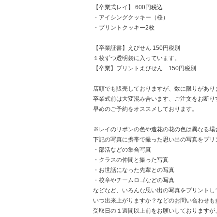
【卒業式レイ】 600円税込
・アイシングクッキー（桜）
・プリントクッキー2枚
【卒業証書】えびせん 150円税別
１枚ずつ透明袋に入っています。
【卒業】プリントえびせん 150円税別
店頭でも販売しておりますが、数に限りがあり
卒業式前は大変混み合います、ご注文をお断り
早めのご予約をオススメしております。
※レイのリボンの色や造花の花の色は異なる場
下記の写真に携帯で撮った思い出の写真をプリ
・部活などの集合写真
・クラスの仲間と撮った写真
・お世話になった先輩との写真
・校章やチームロゴなどの写真
などなど、いろんな思い出の写真をプリントし
いつ出来上がりますか？などのお問い合わせも
受取日の１週間以上前をお願いしておりますが