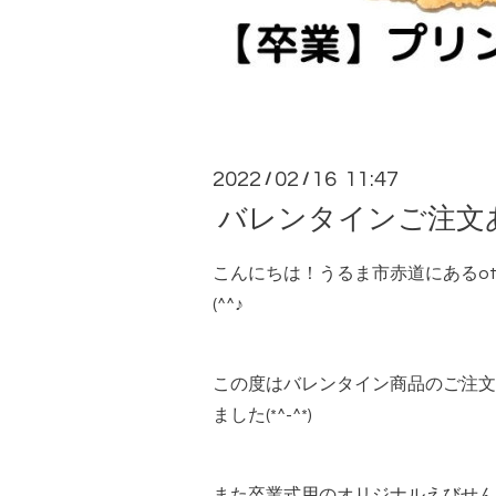
2022
02
16 11:47
/
/
バレンタインご注文あり
こんにちは！うるま市赤道にあるot
(^^♪
この度はバレンタイン商品のご注文
ました(*^-^*)
また卒業式用のオリジナルえびせん