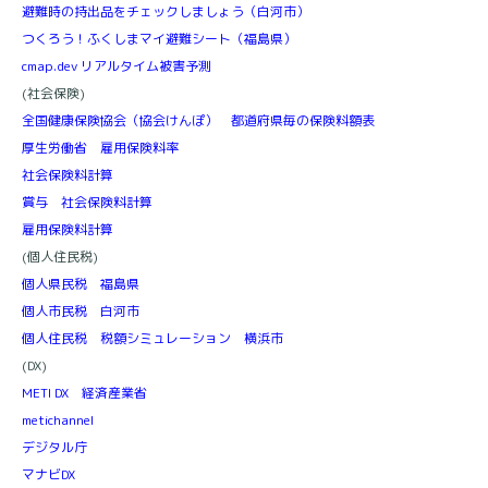
避難時の持出品をチェックしましょう（白河市）
つくろう！ふくしまマイ避難シート（福島県）
cmap.dev リアルタイム被害予測
(社会保険)
全国健康保険協会（協会けんぽ） 都道府県毎の保険料額表
厚生労働省 雇用保険料率
社会保険料計算
賞与 社会保険料計算
雇用保険料計算
(個人住民税)
個人県民税 福島県
個人市民税 白河市
個人住民税 税額シミュレーション 横浜市
(DX)
METI DX 経済産業省
metichannel
デジタル庁
マナビDX