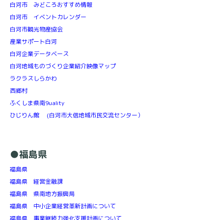
白河市 みどころおすすめ情報
白河市 イベントカレンダー
白河市観光物産協会
産業サポート白河
白河企業データベース
白河地域ものづくり企業紹介映像マップ
ラクラスしらかわ
西郷村
ふくしま県南9uality
ひじりん館 (白河市大信地域市民交流センター）
●福島県
福島県
福島県 経営金融課
福島県 県南地方振興局
福島県 中小企業経営革新計画について
福島県 事業継続力強化支援計画について