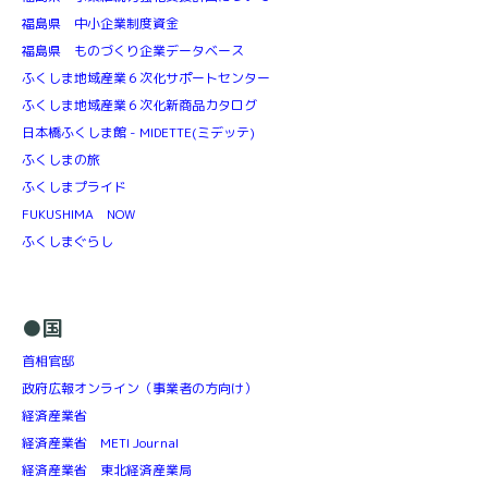
福島県 中小企業制度資金
福島県 ものづくり企業データベース
ふくしま地域産業６次化サポートセンター
ふくしま地域産業６次化新商品カタログ
日本橋ふくしま館 - MIDETTE(ミデッテ)
ふくしまの旅
ふくしまプライド
FUKUSHIMA NOW
ふくしまぐらし
●国
首相官邸
政府広報オンライン（事業者の方向け）
経済産業省
経済産業省 METI Journal
経済産業省 東北経済産業局