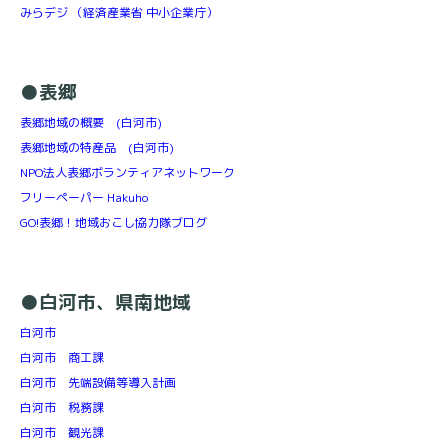
みらデジ （経済産業省 中小企業庁）
●表郷
表郷地域の概要 (白河市)
表郷地域の特産品 (白河市)
NPO法人表郷ボランティアネットワーク
フリーペーパー Hakuho
GO!表郷！地域おこし協力隊ブログ
●白河市、県南地域
白河市
白河市 商工課
白河市 先端設備等導入計画
白河市 税務課
白河市 観光課