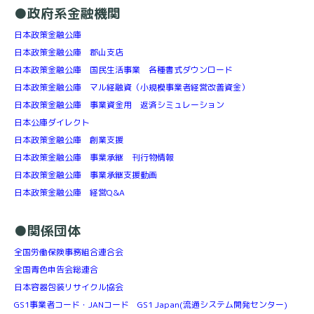
●政府系金融機関
日本政策金融公庫
日本政策金融公庫 郡山支店
日本政策金融公庫 国民生活事業 各種書式ダウンロード
日本政策金融公庫 マル経融資（小規模事業者経営改善資金）
日本政策金融公庫 事業資金用 返済シミュレーション
日本公庫ダイレクト
日本政策金融公庫 創業支援
日本政策金融公庫 事業承継 刊行物情報
日本政策金融公庫 事業承継支援動画
日本政策金融公庫 経営Q&A
●関係団体
全国労働保険事務組合連合会
全国青色申告会総連合
日本容器包装リサイクル協会
GS1事業者コード・JANコード GS1 Japan(流通システム開発センター)