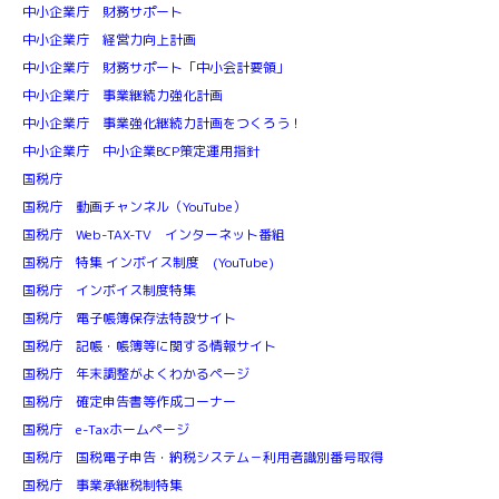
中小企業庁 財務サポート
中小企業庁 経営力向上計画
中小企業庁 財務サポート「中小会計要領」
中小企業庁 事業継続力強化計画
中小企業庁 事業強化継続力計画をつくろう！
中小企業庁 中小企業BCP策定運用指針
国税庁
国税庁 動画チャンネル（YouTube）
国税庁 Web-TAX-TV インターネット番組
国税庁 特集 インボイス制度 (YouTube)
国税庁 インボイス制度特集
国税庁 電子帳簿保存法特設サイト
国税庁 記帳・帳簿等に関する情報サイト
国税庁 年末調整がよくわかるページ
国税庁 確定申告書等作成コーナー
国税庁 e-Taxホームページ
国税庁 国税電子申告・納税システム－利用者識別番号取得
国税庁 事業承継税制特集