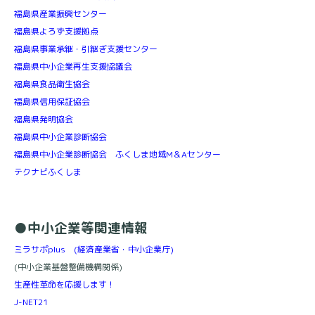
福島県産業振興センター
福島県よろず支援拠点
福島県事業承継・引継ぎ支援センター
福島県中小企業再生支援協議会
福島県食品衛生協会
福島県信用保証協会
福島県発明協会
福島県中小企業診断協会
福島県中小企業診断協会 ふくしま地域M＆Aセンター
テクナビふくしま
●中小企業等関連情報
ミラサポplus (経済産業省・中小企業庁)
(中小企業基盤整備機構関係)
生産性革命を応援します！
J-NET21