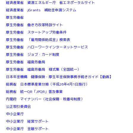
経済産業省 資源エネルギー庁 省エネポータルサイト
経済産業省 jGrants 補助金申請システム
厚生労働省
厚生労働省 働き方改革特設サイト
厚生労働省 スタートアップ労働条件
厚生労働省 「雇用関係助成金」検索表
厚生労働省 ハローワークインターネットサービス
厚生労働省 ジョブ・カード制度
厚生労働省 福島労働局
厚生労働省 福島労働局 様式集（全国統一）
日本年金機構 健康保険・厚生年金保険事務手続きガイド【動画】
総務省 日本標準産業分類（平成26年4月1日施行）
総務省 統一QR「JPQR」普及事業
内閣府 マイナンバー（社会保障・税番号制度）
公正取引委員会
中小企業庁
中小企業庁 経営サポート
中小企業庁 金融サポート