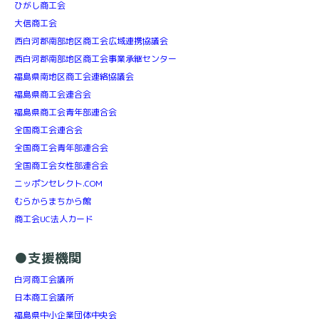
ひがし商工会
大信商工会
西白河郡南部地区商工会広域連携協議会
西白河郡南部地区商工会事業承継センター
福島県南地区商工会連絡協議会
福島県商工会連合会
福島県商工会青年部連合会
全国商工会連合会
全国商工会青年部連合会
全国商工会女性部連合会
ニッポンセレクト.COM
むらからまちから館
商工会UC法人カード
●支援機関
白河商工会議所
日本商工会議所
福島県中小企業団体中央会