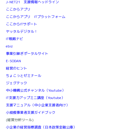
J-NET21 支援情報ヘッドライン
ここからアプリ
ここからアプリ ITプラットフォーム
ここからITサポート
ヤッタルデジタル！
IT戦略ナビ
ebiz
事業引継ぎポータルサイト
E-SODAN
経営のヒント
ちょこっとゼミナール
ジェグテック
中小機構公式チャンネル（Youtube）
IT支援力アップミニ講座（Youtube）
支援マニュアル（中小企業支援者向け）
小規模事業者支援ガイドブック
(経営分析ツール)
小企業の経営指標調査（日本政策金融公庫）