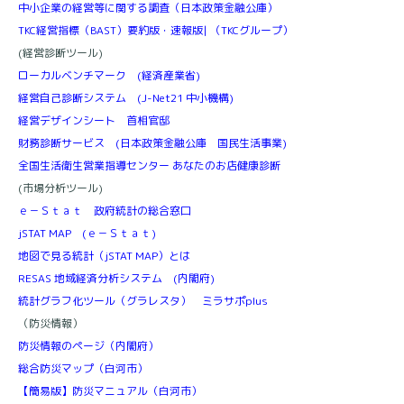
中小企業の経営等に関する調査（日本政策金融公庫）
TKC経営指標（BAST）要約版・速報版| （TKCグループ）
(経営診断ツール)
ローカルベンチマーク (経済産業省)
経営自己診断システム (J-Net21 中小
機構)
経営デザインシート 首相官邸
財務診断サービス (日本政策金融公庫 国民生活事業)
全国生活衛生営業指導センター あなたのお店健康診断
(市場分析ツール)
ｅ－Ｓｔａｔ 政府統計の総合窓口
jSTAT MAP (ｅ－Ｓｔａｔ)
地図で見る統計（jSTAT MAP）とは
RESAS 地域経済分析システム (内閣府)
統計グラフ化ツール（グラレスタ） ミラサポplus
（防災情報）
防災情報のページ（内閣府）
総合防災マップ（白河市）
【簡易版】防災マニュアル（白河市）