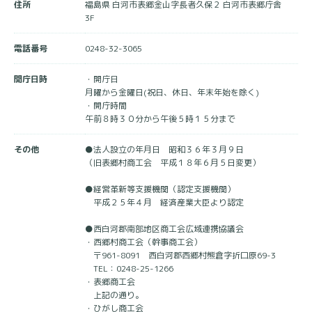
住所
福島県 白河市表郷金山字長者久保２ 白河市表郷庁舎
3F
電話番号
0248-32-3065
開庁日時
・開庁日
月曜から金曜日(祝日、休日、年末年始を除く)
・開庁時間
午前８時３０分から午後５時１５分まで
その他
●法人設立の年月日 昭和３６年３月９日
（旧表郷村商工会 平成１８年６月５日変更）
●経営革新等支援機関（認定支援機関）
平成２５年４月 経済産業大臣より認定
●西白河郡南部地区商工会広域連携協議会
・西郷村商工会（幹事商工会）
〒961-8091 西白河郡西郷村熊倉字折口原69-3
TEL：0248-25-1266
・表郷商工会
上記の通り。
・ひがし商工会